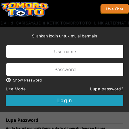
Live Chat
H di CARISAYA.ID & KETIK TOMOROTOTO| LINK ALTERNATIF
Silahkan login untuk mulai bermain
Show Password
Lite Mode
Lupa password?
Login
Lupa Password
Anda harus mengisi semua data dibawah dengan benar.